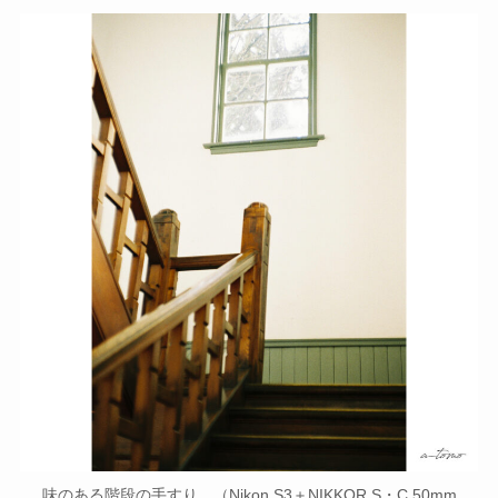
味のある階段の手すり （Nikon S3＋NIKKOR S・C 50mm