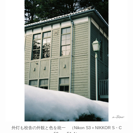
外灯も校舎の外観と色を統一 （Nikon S3＋NIKKOR S・C