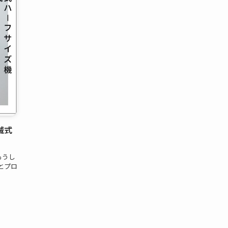
械式
もうし
とプロ