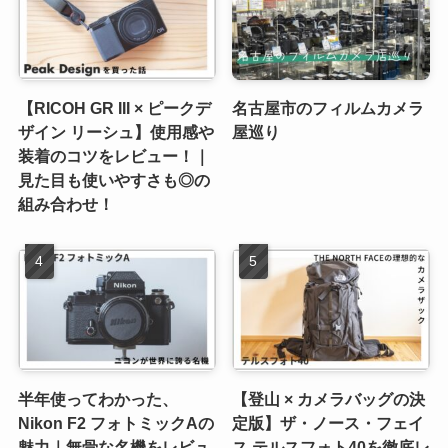
【RICOH GR III × ピークデ
名古屋市のフィルムカメラ
ザイン リーシュ】使用感や
屋巡り
装着のコツをレビュー！｜
見た目も使いやすさも◎の
組み合わせ！
半年使ってわかった、
【登山 × カメラバッグの決
Nikon F2 フォトミックAの
定版】ザ・ノース・フェイ
魅力｜無骨な名機をレビュ
ス テルスフォト40を徹底レ